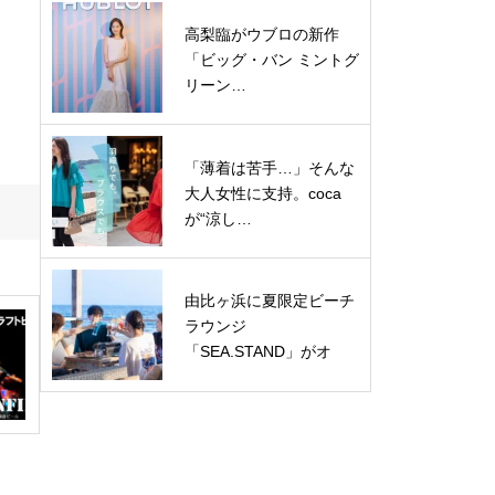
高梨臨がウブロの新作
「ビッグ・バン ミントグ
リーン…
「薄着は苦手…」そんな
大人女性に支持。coca
が“涼し…
由比ヶ浜に夏限定ビーチ
ラウンジ
「SEA.STAND」がオ
ー…