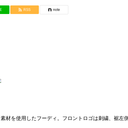
NE
RSS
note
ス素材を使用したフーディ。フロントロゴは刺繍、裾左