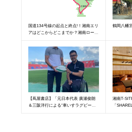
国道134号線の起点と終点!！湘南エリ
鶴岡八幡
アはどこからどこまでか？湘南ロー…
【蔦屋書店】「元日本代表 廣瀬俊朗
湘南T-S
＆三阪洋行による“車いすラグビー…
「SHAR