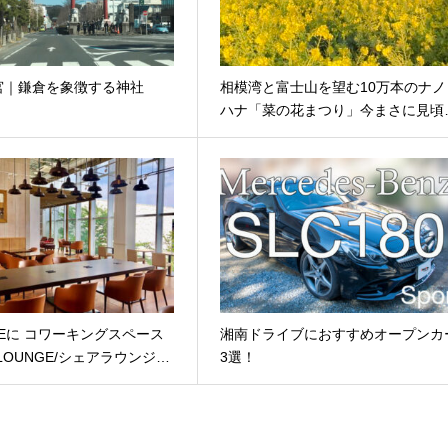
宮｜鎌倉を象徴する神社
相模湾と富士山を望む10万本のナノ
ハナ「菜の花まつり」今まさに見頃
ITEに コワーキングスペース
湘南ドライブにおすすめオープンカ
ELOUNGE/シェアラウンジ…
3選！