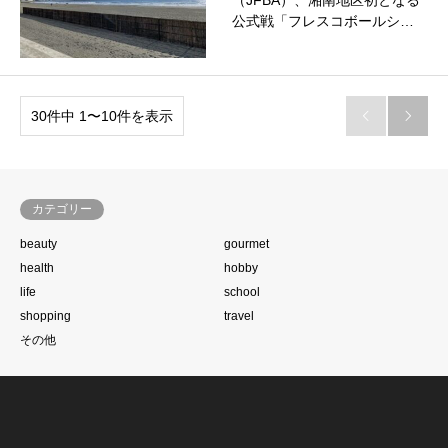
（JFBA）、湘南地区初となる
公式戦「フレスコボールシ…
30件中 1〜10件を表示


カテゴリー
beauty
gourmet
health
hobby
life
school
shopping
travel
その他