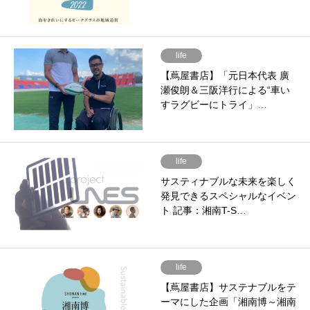
life
【蔦屋書店】「元日本代表 廣
瀬俊朗＆三阪洋行による“車い
すラグビーにトライ」…
life
サスティナブルな未来を楽しく
発見できるスペシャルなイベン
ト 記事：湘南T-S…
life
【蔦屋書店】サステナブルをテ
ーマにした企画「湘南博～湘南