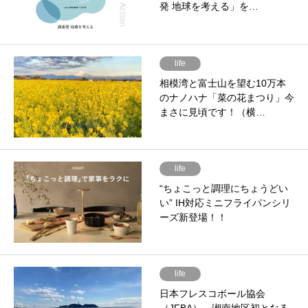
発 地球を考える」を…
life
相模湾と富士山を望む10万本
のナノハナ「菜の花まつり」今
まさに見頃です！（横…
life
“ちょこっと調理にちょうどい
い” IH対応ミニフライパンシリ
ーズ新登場！！
life
日本フレスコボール協会