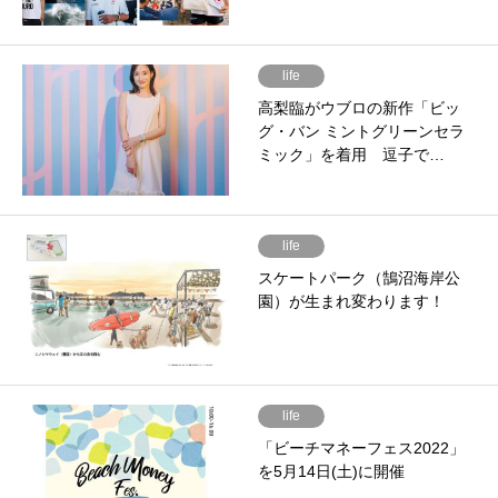
life
高梨臨がウブロの新作「ビッ
グ・バン ミントグリーンセラ
ミック」を着用 逗子で…
life
スケートパーク（鵠沼海岸公
園）が生まれ変わります！
life
「ビーチマネーフェス2022」
を5月14日(土)に開催