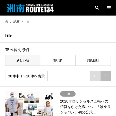
検索
記事
life
life
並べ替え条件
新しい順
古い順
閲覧数順
30件中 1〜10件を表示


life
2028年ロサンゼルス五輪への
切符をかけた戦いへ 「波乗り
ジャパン」初の公式…