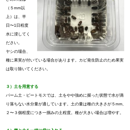
（５mm以
上）は、半
日〜1日程度
水に浸してく
ださい。
ヤシの場合、
種に果実が付いている場合があります。カビ発生防止のため果実
は取り除いてください。
３）土を用意する
パーム土・ピートモスでは、土をやや強めに握った状態で水が滴
り落ちない水分量が適しています。土の量は種の大きさが５mm,
２〜３個程度につき一掴みの土程度。種が大きい場合は増やす。