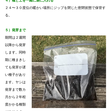
４）種と土を一緒に袋に入れる
２４〜３０度位の暖かい場所にジップを閉じた密閉状態で保管す
る。
５）発芽まで
期間は２週間
以降から発芽
します。同時
期に種まきし
ても発芽が遅
い種子があり
ます。ヤシは
発芽まで数カ
月から２年程
度かかる種類