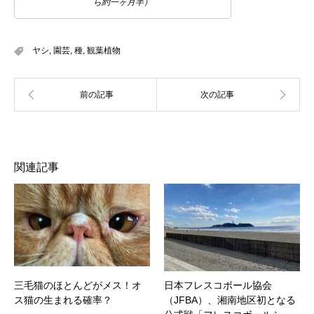
ら約一ヶ月半）
ヤシ
,
園芸
,
種
,
観葉植物
関連記事
三毛猫のほとんどがメス！オ
日本フレスコボール協会
ス猫の生まれる確率？
（JFBA）、湘南地区初となる