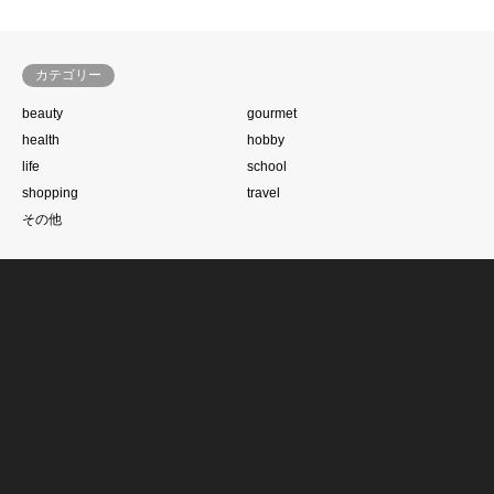
カテゴリー
beauty
gourmet
health
hobby
life
school
shopping
travel
その他