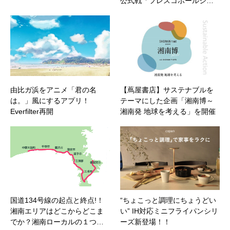
公式戦「フレスコボールシ…
由比ガ浜をアニメ「君の名
【蔦屋書店】サステナブルを
は。」風にするアプリ！
テーマにした企画「湘南博～
Everfilter再開
湘南発 地球を考える」を開催
国道134号線の起点と終点!！
“ちょこっと調理にちょうどい
湘南エリアはどこからどこま
い” IH対応ミニフライパンシリ
でか？湘南ローカルの１つ…
ーズ新登場！！