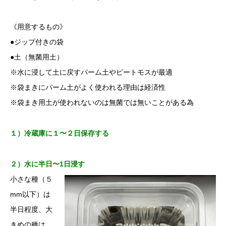
《用意するもの》
●ジップ付きの袋
●土（無菌用土）
※水に浸して土に戻すパーム土やピートモスが最適
※袋まきにパーム土がよく使われる理由は経済性
※袋まき用土が使われないのは無菌では無いことがある為
１）冷蔵庫に１〜２日保存する
２）水に半日〜1日浸す
小さな種（５
mm以下）は
半日程度、大
きめの種は