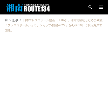
検索
記事
日本フレスコボール協会（JFBA）、湘南地区初となる公式戦
「フレスコボールショウナンカップ-鵠沼-2022」を4月9,10日に鵠沼海岸で
開催。