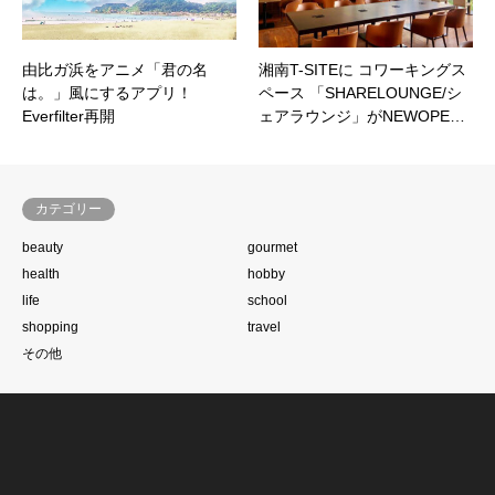
由比ガ浜をアニメ「君の名
湘南T-SITEに コワーキングス
は。」風にするアプリ！
ペース 「SHARELOUNGE/シ
Everfilter再開
ェアラウンジ」がNEWOPE…
カテゴリー
beauty
gourmet
health
hobby
life
school
shopping
travel
その他