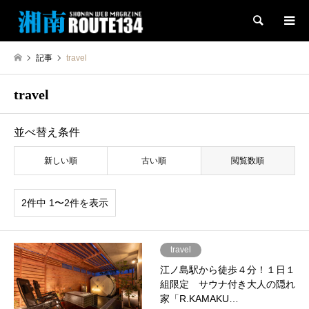
検索
記事
travel
travel
並べ替え条件
新しい順
古い順
閲覧数順
2件中 1〜2件を表示
travel
江ノ島駅から徒歩４分！１日１
組限定 サウナ付き大人の隠れ
家「R.KAMAKU…