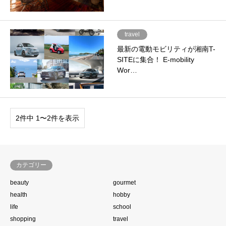
travel
最新の電動モビリティが湘南T-
SITEに集合！ E-mobility
Wor…
2件中 1〜2件を表示
カテゴリー
beauty
gourmet
health
hobby
life
school
shopping
travel