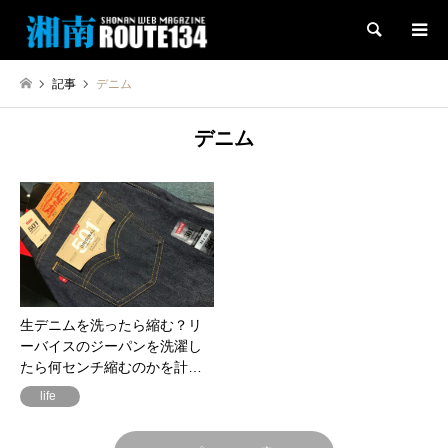
検索
記事
デニム
デニム
生デニムを洗ったら縮む？リ
ーバイスのジーパンを洗濯し
たら何センチ縮むのかを計…
life