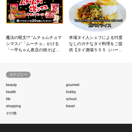
魔法の呪文!? “ムチョムチョマ
本場タイ人シェフによる忖度
シマス♪”「ムーチョ」かける
なしのガチなタイ料理をご提
「一平ちゃん夜店の焼そば…
供【タイ酒場５５５（ハー…
カテゴリー
beauty
gourmet
health
hobby
life
school
shopping
travel
その他