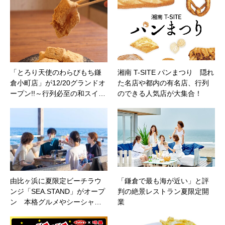
「とろり天使のわらびもち鎌
湘南 T-SITE パンまつり 隠れ
倉小町店」が12/20グランドオ
た名店や都内の有名店、行列
ープン!!～行列必至の和スイ…
のできる人気店が大集合！
由比ヶ浜に夏限定ビーチラウ
「鎌倉で最も海が近い」と評
ンジ「SEA.STAND」がオープ
判の絶景レストラン夏限定開
ン 本格グルメやシーシャ…
業