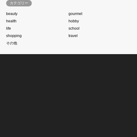
カテゴリー
beauty
gourmet
health
hobby
life
school
shopping
travel
その他