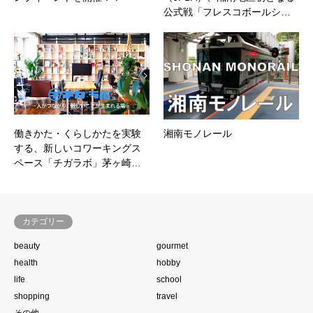
公式戦「フレスコボールシ…
働きかた・くらしかたを実験
湘南モノレール
する、新しいコワーキングス
ペース「チガラボ」茅ヶ崎…
カテゴリー
beauty
gourmet
health
hobby
life
school
shopping
travel
その他