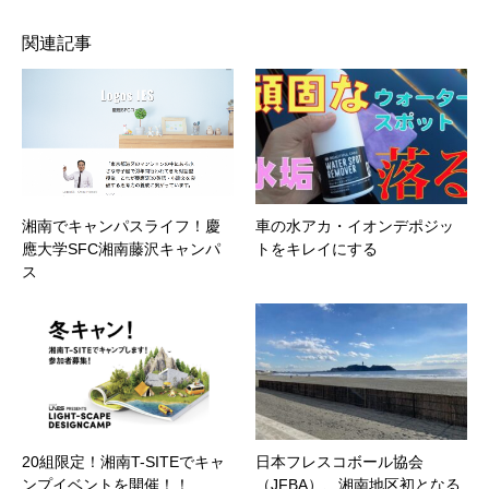
関連記事
湘南でキャンパスライフ！慶
車の水アカ・イオンデポジッ
應大学SFC湘南藤沢キャンパ
トをキレイにする
ス
20組限定！湘南T-SITEでキャ
日本フレスコボール協会
ンプイベントを開催！！
（JFBA）、湘南地区初となる